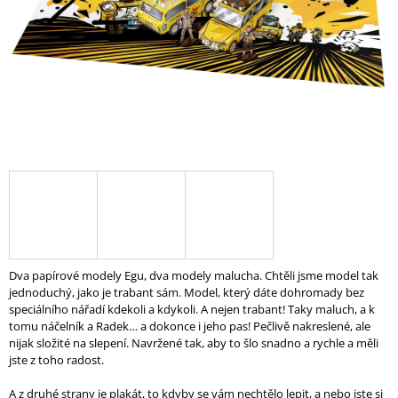
A
J
Í
T
?
HLEDAT
Dva papírové modely Egu, dva modely malucha. Chtěli jsme model tak
D
jednoduchý, jako je trabant sám. Model, který dáte dohromady bez
O
speciálního nářadí kdekoli a kdykoli. A nejen trabant! Taky maluch, a k
P
tomu náčelník a Radek… a dokonce i jeho pas! Pečlivě nakreslené, ale
O
nijak složité na slepení. Navržené tak, aby to šlo snadno a rychle a měli
R
jste z toho radost.
U
Č
A z druhé strany je plakát, to kdyby se vám nechtělo lepit, a nebo jste si
U