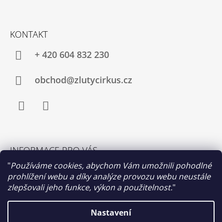
A
T
Í
KONTAKT
+ 420 604 832 230
obchod@zlutycirkus.cz
Facebook
Instagram
INFORMACE PRO VÁS
Obchodní podmínky
"
Používáme cookies, abychom Vám umožnili pohodlné
prohlížení webu a díky analýze provozu webu neustále
Výměna a vrácení zboží
zlepšovali jeho funkce, výkon a použitelnost.
"
Moje objednávka
Nastavení