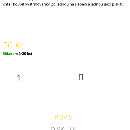
chtěli koupit vystřihovánky 2x, jednou na slepení a jednou jako plakát.
J
E
M
E
PONOŽKY
EGU
A
50 Kč
BABU
300
Měrná
Skladem
(>20 ks)
Kč
cena:
DO
KOŠÍKU
POPIS
DISKUZE