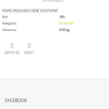
POPIS PRODUKTU NENÍ DOSTUPNÝ
Kód
285
Kategorie
:
Drobnosti
Hmotnost
:
0.02 kg
ZEPTAT SE
SDÍLET
Z
Á
FACEBOOK
P