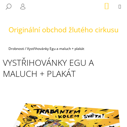
K
Přejít
NÁKUP
M
HLEDAT
na
KOŠÍK
O
PŘIHLÁŠENÍ
ZPĚT
ZPĚT
obsah
Š
Í
Originální obchod žlutého cirkusu
C
K
O
P
Domů
Drobnosti
/
Vystřihovánky Egu a maluch + plakát
O
T
VYSTŘIHOVÁNKY EGU A
Ř
MALUCH + PLAKÁT
E
B
U
J
E
T
E
N