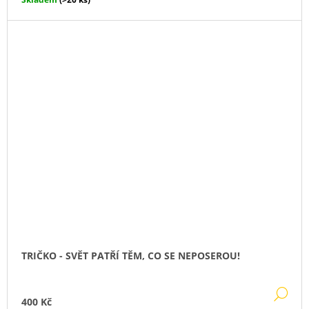
TRIČKO - SVĚT PATŘÍ TĚM, CO SE NEPOSEROU!
DE
400 Kč