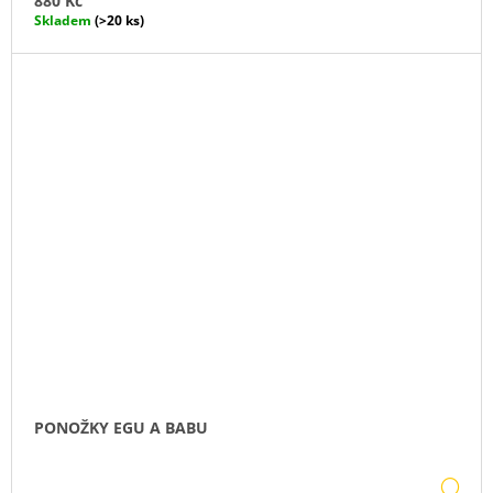
880 Kč
Skladem
(>20 ks)
PONOŽKY EGU A BABU
DE