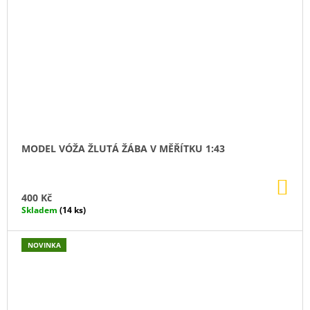
MODEL VÓŽA ŽLUTÁ ŽÁBA V MĚŘÍTKU 1:43
DO
KO
400 Kč
Skladem
(14 ks)
NOVINKA