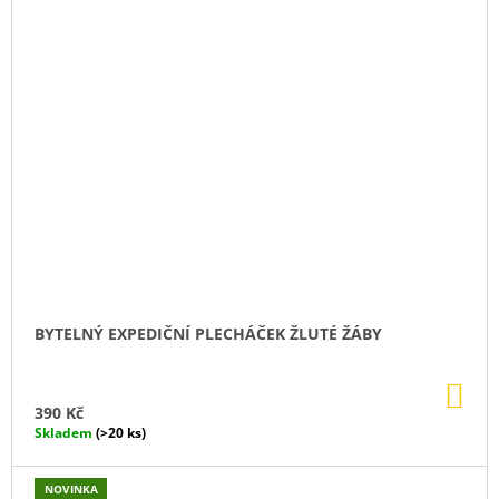
BYTELNÝ EXPEDIČNÍ PLECHÁČEK ŽLUTÉ ŽÁBY
DO
KO
390 Kč
Skladem
(>20 ks)
NOVINKA