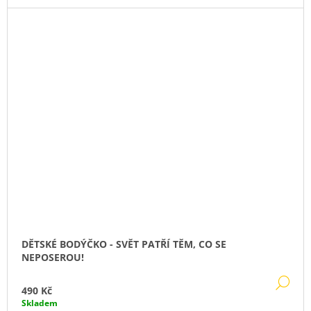
DĚTSKÉ BODÝČKO - SVĚT PATŘÍ TĚM, CO SE
NEPOSEROU!
DE
490 Kč
Skladem