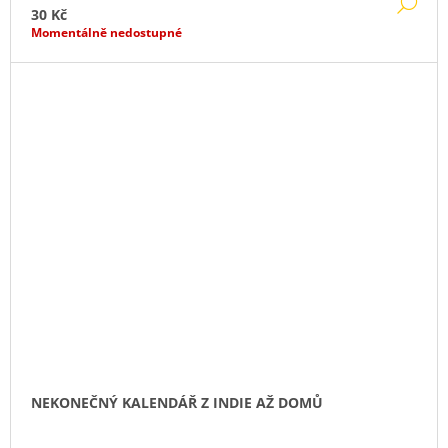
DE
30 Kč
Momentálně nedostupné
NEKONEČNÝ KALENDÁŘ Z INDIE AŽ DOMŮ