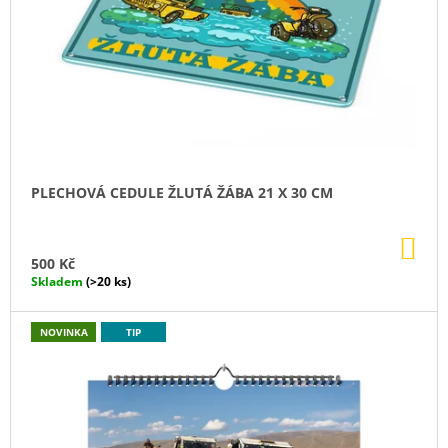
J
A
J
E
Í
M
T
?
E
Z
PLECHOVÁ CEDULE ŽLUTÁ ŽÁBA 21 X 30 CM
A
HLEDAT
DO
P
KO
500 Kč
Skladem
(>20 ks)
O
D
D
O
NOVINKA
TIP
P
P
O
R
O
U
Č
U