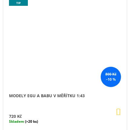
TIP
800 Kč
–10 %
MODELY EGU A BABU V MĚŘÍTKU 1:43
DO
KO
720 Kč
Skladem
(>20 ks)