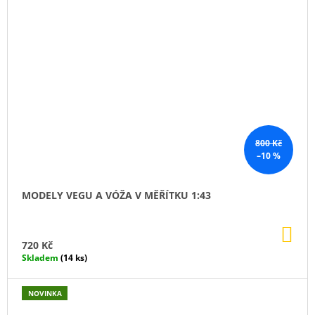
800 Kč
–10 %
MODELY VEGU A VÓŽA V MĚŘÍTKU 1:43
DO
KO
720 Kč
Skladem
(14 ks)
NOVINKA