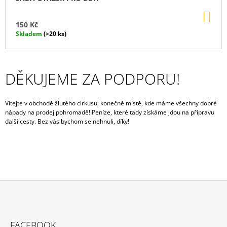
DO
KO
150 Kč
Skladem
(>20 ks)
DĚKUJEME ZA PODPORU!
Vítejte v obchodě žlutého cirkusu, konečně místě, kde máme všechny dobré
nápady na prodej pohromadě! Peníze, které tady získáme jdou na přípravu
další cesty. Bez vás bychom se nehnuli, díky!
Z
Á
FACEBOOK