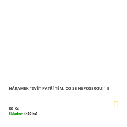
NÁRAMEK "SVĚT PATŘÍ TĚM, CO SE NEPOSEROU!" II
DO
KO
80 Kč
Skladem
(>20 ks)