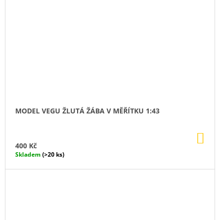
MODEL VEGU ŽLUTÁ ŽÁBA V MĚŘÍTKU 1:43
DO
KO
400 Kč
Skladem
(>20 ks)