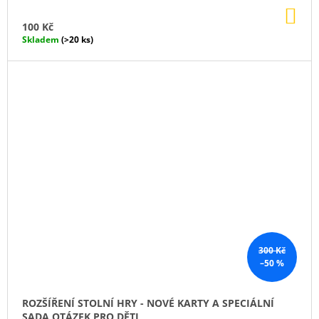
DO
KO
100 Kč
Skladem
(>20 ks)
300 Kč
–50 %
ROZŠÍŘENÍ STOLNÍ HRY - NOVÉ KARTY A SPECIÁLNÍ
SADA OTÁZEK PRO DĚTI