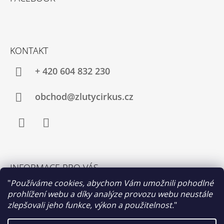
P
A
T
Í
KONTAKT
+ 420 604 832 230
obchod@zlutycirkus.cz
Facebook
Instagram
INFORMACE PRO VÁS
Obchodní podmínky
"
Používáme cookies, abychom Vám umožnili pohodlné
prohlížení webu a díky analýze provozu webu neustále
Výměna a vrácení zboží
zlepšovali jeho funkce, výkon a použitelnost.
"
Moje objednávka