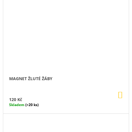
MAGNET ŽLUTÉ ŽÁBY
DO
KO
120 Kč
Skladem
(>20 ks)