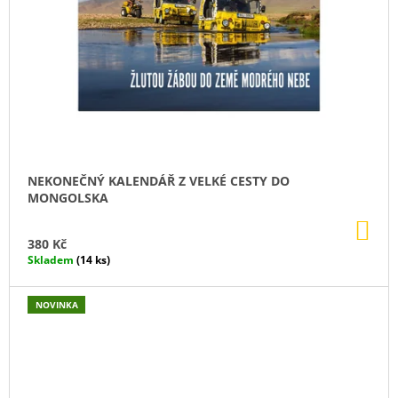
R
J
E
U
M
E
!
ŽLUTÁ
PAPÍROVÁ
SADA
100
Kč
NEKONEČNÝ KALENDÁŘ Z VELKÉ CESTY DO
MONGOLSKA
DO
KO
380 Kč
Skladem
(14 ks)
NOVINKA