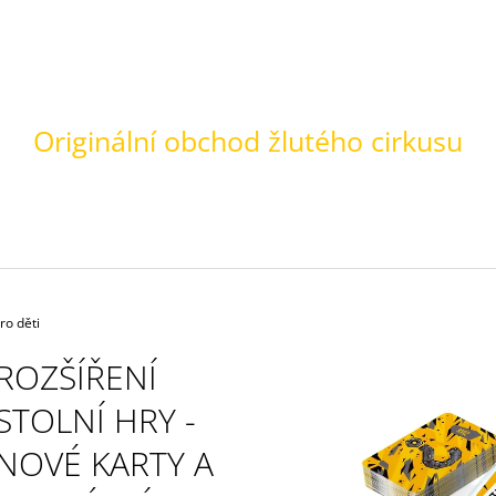
CO POTŘEBUJETE NAJÍT?
Originální obchod žlutého cirkusu
HLEDAT
DOPORUČUJEME
ro děti
MODELY VEGU A VÓŽA V MĚŘÍTKU 1:43
TRABANTEM KOL
ROZŠÍŘENÍ
DENÍK Z CEST
720 Kč
Původně:
800 Kč
880 Kč
STOLNÍ HRY -
NOVÉ KARTY A