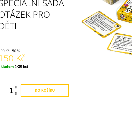
SPECIÁLNÍ SADA
OTÁZEK PRO
DĚTI
300 Kč
–50 %
150 Kč
Měrná
Skladem
(>20 ks)
ena:
DO KOŠÍKU