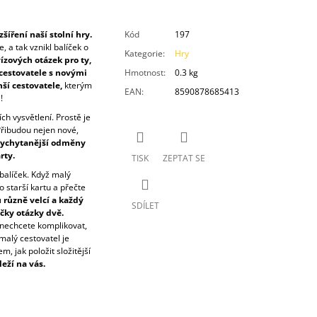
íření naší stolní hry.
Kód
197
, a tak vznikl balíček o
Kategorie
:
Hry
ízových otázek pro ty,
 cestovatele s novými
Hmotnost
:
0.3 kg
ší cestovatele,
kterým
EAN
:
8590878685413
!
ch vysvětlení. Prostě je
Přibudou nejen nové,
vychytanější odměny
rty.
TISK
ZEPTAT SE
balíček. Když malý
o starší kartu a přečte
u různě velcí a každý
SDÍLET
ičky otázky dvě.
o nechcete komplikovat,
 malý cestovatel je
, jak položit složitější
eží na vás.