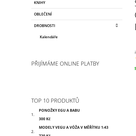
KNIHY
N
O
R
N
OBLEČENÍ
I
Í
E
DROBNOSTI
P
A
Kalendáře
N
E
L
PŘIJÍMÁME ONLINE PLATBY
c
TOP 10 PRODUKTŮ
PONOŽKY EGU A BABU
300 Kč
MODELY VEGU A VÓŽA V MĚŘÍTKU 1:43
720 Kč