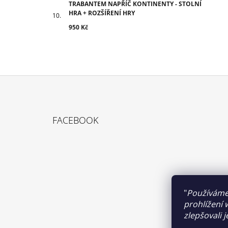
TRABANTEM NAPŘÍČ KONTINENTY - STOLNÍ
HRA + ROZŠÍŘENÍ HRY
950 Kč
Z
Á
FACEBOOK
P
A
T
Í
"
Používáme
prohlížení 
zlepšovali 