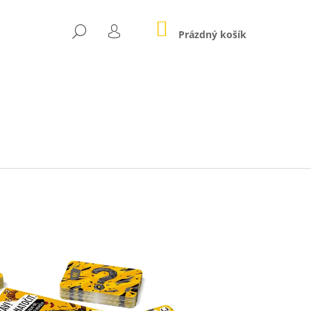
NÁKUPNÍ
HLEDAT
KOŠÍK
Prázdný košík
PŘIHLÁŠENÍ
Následující
EM SVĚTA - VELKÝ