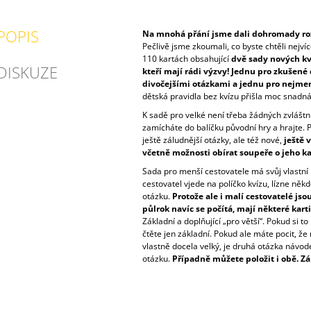
POPIS
Na mnohá přání jsme dali dohromady rozš
Pečlivě jsme zkoumali, co byste chtěli nejvíce
110 kartách obsahující
dvě sady nových kv
DISKUZE
kteří mají rádi výzvy! Jednu pro zkušené
divočejšími otázkami a jednu pro nejmen
dětská pravidla bez kvízu přišla moc snadná
K sadě pro velké není třeba žádných zvláštní
zamícháte do balíčku původní hry a hrajte. 
ještě záludnější otázky, ale též nové,
ještě 
včetně možnosti obírat soupeře o jeho ka
Sada pro menší cestovatele má svůj vlastní 
cestovatel vjede na políčko kvízu, lízne někd
otázku.
Protože ale i malí cestovatelé jso
půlrok navíc se počítá, mají některé kart
Základní a doplňující „pro větší“. Pokud si t
čtěte jen základní. Pokud ale máte pocit, že
vlastně docela velký, je druhá otázka návodem
otázku.
Případně můžete položit i obě. Zál