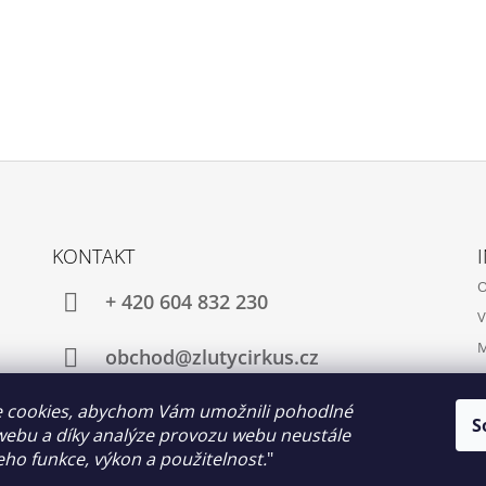
KONTAKT
O
+ 420 604 832 230
V
M
obchod@zlutycirkus.cz
 cookies, abychom Vám umožnili pohodlné
S
webu a díky analýze provozu webu neustále
Facebook
Instagram
jeho funkce, výkon a použitelnost.
"