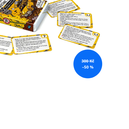
300 Kč
–50 %