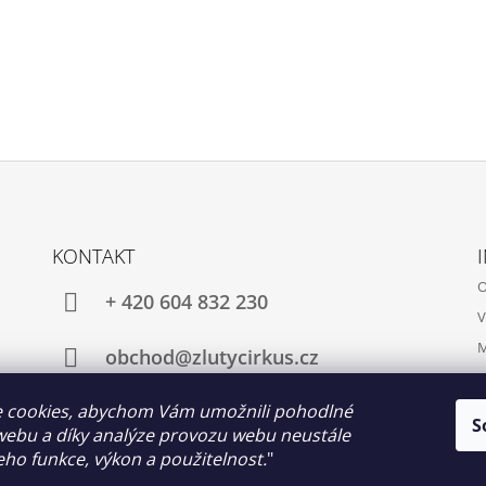
KONTAKT
O
+ 420 604 832 230
V
M
obchod@zlutycirkus.cz
 cookies, abychom Vám umožnili pohodlné
S
webu a díky analýze provozu webu neustále
Facebook
Instagram
jeho funkce, výkon a použitelnost.
"