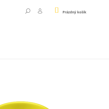
NÁKUPNÍ
HLEDAT
KOŠÍK
Prázdný košík
PŘIHLÁŠENÍ
Následující
EM SVĚTA - VELKÝ