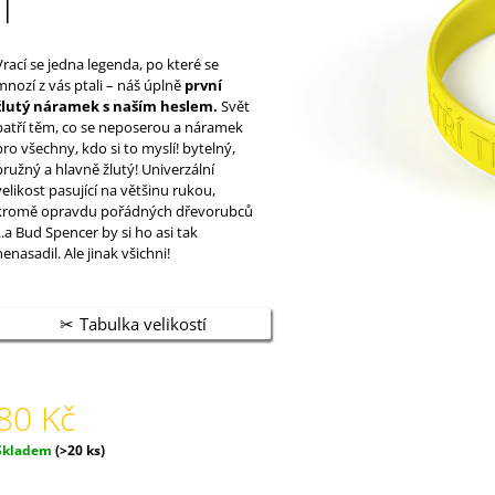
II
Vrací se jedna legenda, po které se
mnozí z vás ptali – náš úplně
první
žlutý náramek s naším heslem.
Svět
patří těm, co se neposerou a náramek
pro všechny, kdo si to myslí! bytelný,
pružný a hlavně žlutý! Univerzální
velikost pasující na většinu rukou,
kromě opravdu pořádných dřevorubců
...a Bud Spencer by si ho asi tak
nenasadil. Ale jinak všichni!
Tabulka velikostí
80 Kč
Měrná
Skladem
(>20 ks)
ena: