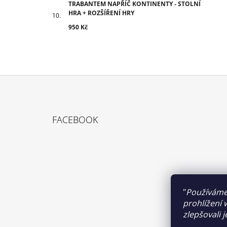
TRABANTEM NAPŘÍČ KONTINENTY - STOLNÍ
HRA + ROZŠÍŘENÍ HRY
950 Kč
Z
Á
FACEBOOK
P
A
T
Í
"
Používáme
prohlížení 
zlepšovali 