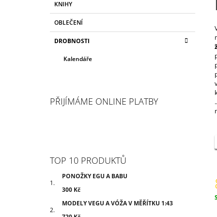
KNIHY
N
O
R
N
OBLEČENÍ
I
Í
E
DROBNOSTI
P
A
Kalendáře
N
E
L
PŘIJÍMÁME ONLINE PLATBY
TOP 10 PRODUKTŮ
PONOŽKY EGU A BABU
300 Kč
MODELY VEGU A VÓŽA V MĚŘÍTKU 1:43
c
720 Kč