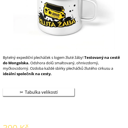
A
J
Í
T
?
Bytelný expediční plecháček s logem žluté žáby!
Testovaný na cestě
do Mongolska.
Odshora dolů smaltovaný, ohnivzdorný,
HLEDAT
myčkovzdorný. Ozdoba každé sbírky plecháčků žlutého cirkusu a
ideální společník na cesty.
D
Tabulka velikostí
O
P
O
R
U
Č
390 Kč
U