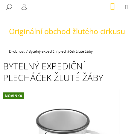
K
Přejít
NÁKUP
M
HLEDAT
na
KOŠÍK
O
PŘIHLÁŠENÍ
ZPĚT
ZPĚT
obsah
Š
Í
Originální obchod žlutého cirkusu
C
K
O
P
Domů
Drobnosti
/
Bytelný expediční plecháček žluté žáby
O
T
BYTELNÝ EXPEDIČNÍ
Ř
PLECHÁČEK ŽLUTÉ ŽÁBY
E
B
U
NOVINKA
J
E
T
E
N