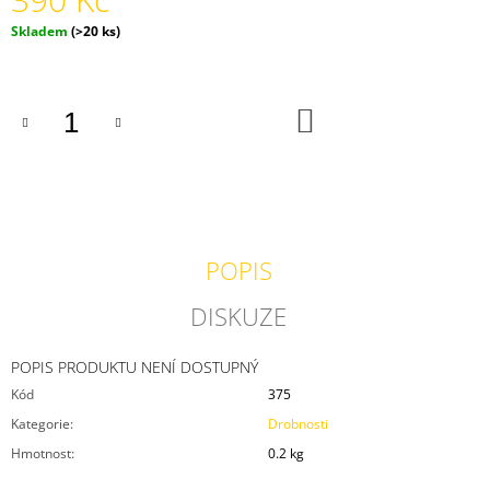
J
Měrná
Skladem
(>20 ks)
E
cena:
M
E
MODEL
DO
KOŠÍKU
BABU
V
MĚŘÍTKU
1:43
400
Kč
POPIS
DISKUZE
POPIS PRODUKTU NENÍ DOSTUPNÝ
Kód
375
Kategorie
:
Drobnosti
Hmotnost
:
0.2 kg