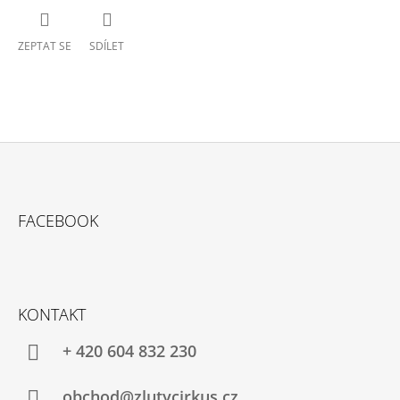
ZEPTAT SE
SDÍLET
Z
Á
FACEBOOK
P
A
T
Í
KONTAKT
+ 420 604 832 230
obchod@zlutycirkus.cz