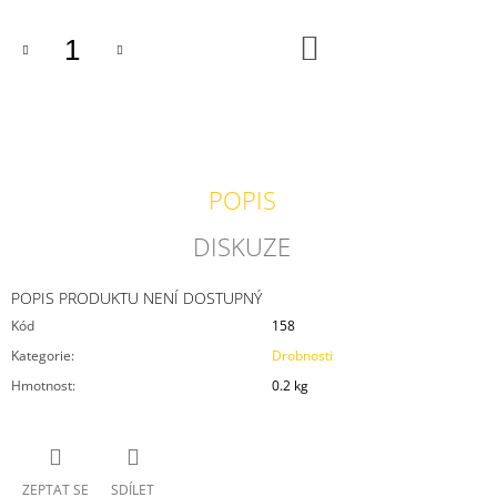
J
E
DO
KOŠÍKU
M
E
TRABANTEM
KOLEM
SVĚTA
-
VELKÝ
POPIS
DENÍK
Z
DISKUZE
CEST
880
Kč
POPIS PRODUKTU NENÍ DOSTUPNÝ
Kód
158
Kategorie
:
Drobnosti
Hmotnost
:
0.2 kg
ZEPTAT SE
SDÍLET