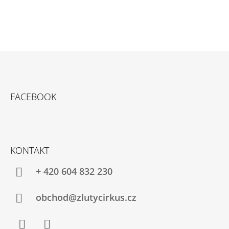
Z
Á
FACEBOOK
P
A
T
Í
KONTAKT
+ 420 604 832 230
obchod@zlutycirkus.cz