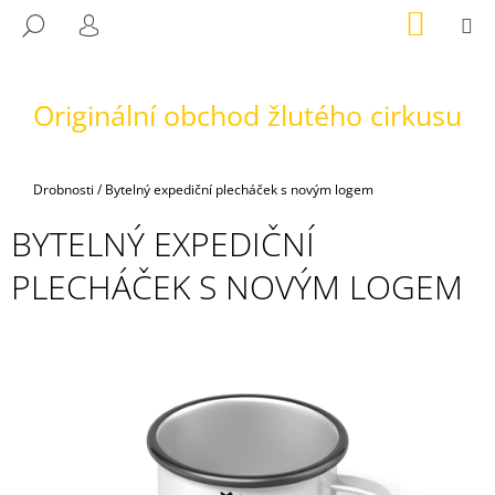
K
Přejít
NÁKUP
M
HLEDAT
na
KOŠÍK
O
PŘIHLÁŠENÍ
ZPĚT
ZPĚT
obsah
Š
Í
Originální obchod žlutého cirkusu
C
K
O
P
Domů
Drobnosti
/
Bytelný expediční plecháček s novým logem
O
T
BYTELNÝ EXPEDIČNÍ
Ř
PLECHÁČEK S NOVÝM LOGEM
E
B
U
J
E
T
E
N