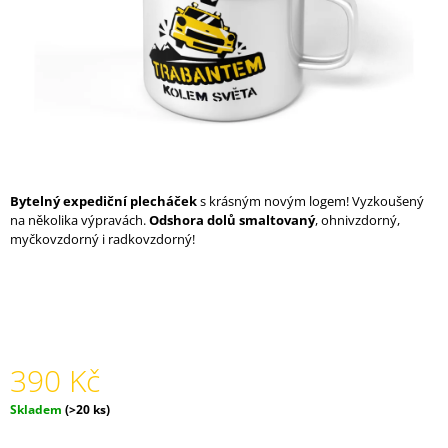
A
J
Í
T
?
Bytelný expediční plecháček
s krásným novým logem! Vyzkoušený
na několika výpravách.
Odshora dolů smaltovaný
, ohnivzdorný,
HLEDAT
myčkovzdorný i radkovzdorný!
D
O
P
O
390 Kč
R
U
Měrná
Skladem
(>20 ks)
Č
cena:
U