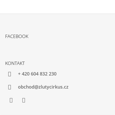
Z
Á
FACEBOOK
P
A
T
Í
KONTAKT
+ 420 604 832 230
obchod@zlutycirkus.cz
Facebook
Instagram