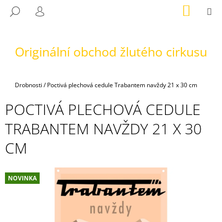
K
Přejít
NÁKUP
M
HLEDAT
na
KOŠÍK
O
PŘIHLÁŠENÍ
ZPĚT
ZPĚT
obsah
Š
Í
Originální obchod žlutého cirkusu
C
K
O
P
Domů
Drobnosti
/
Poctivá plechová cedule Trabantem navždy 21 x 30 cm
O
T
POCTIVÁ PLECHOVÁ CEDULE
Ř
TRABANTEM NAVŽDY 21 X 30
E
B
CM
U
J
NOVINKA
E
T
E
N