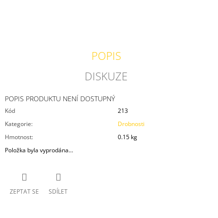
J
E
M
E
NEKONEČNÝ
POPIS
KALENDÁŘ
Z
DISKUZE
VELKÉ
CESTY
DO
MONGOLSKA
POPIS PRODUKTU NENÍ DOSTUPNÝ
380
Kód
213
Kč
Kategorie
:
Drobnosti
Hmotnost
:
0.15 kg
Položka byla vyprodána…
ZEPTAT SE
SDÍLET