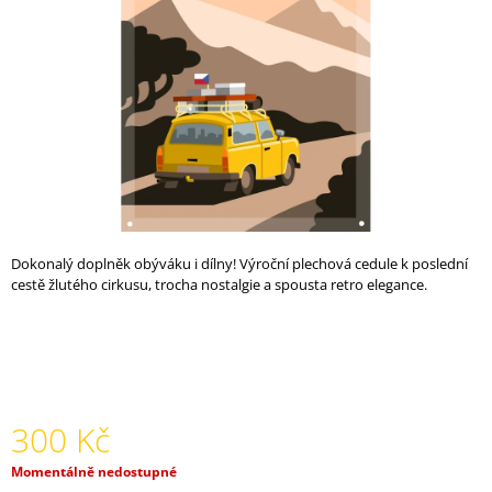
A
J
Í
T
?
HLEDAT
Dokonalý doplněk obýváku i dílny! Výroční plechová cedule k poslední
cestě žlutého cirkusu, trocha nostalgie a spousta retro elegance.
D
O
P
O
R
300 Kč
U
Č
Měrná
Momentálně nedostupné
U
cena: