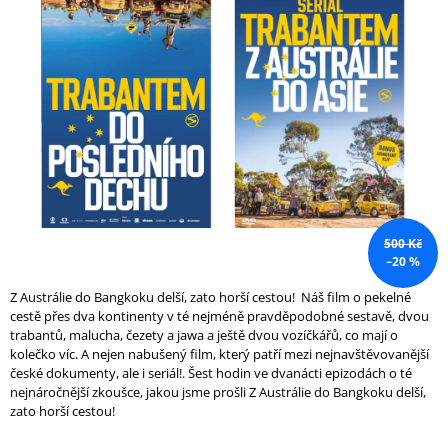
A
J
Í
T
?
HLEDAT
500 Kč
–20 %
Z Austrálie do Bangkoku delší, zato horší cestou! Náš film o pekelné
D
cestě přes dva kontinenty v té nejméně pravděpodobné sestavě, dvou
O
trabantů, malucha, čezety a jawa a ještě dvou vozíčkářů, co mají o
P
kolečko víc. A nejen nabušený film, který patří mezi nejnavštěvovanější
O
české dokumenty, ale i seriál!. Šest hodin ve dvanácti epizodách o té
R
nejnáročnější zkoušce, jakou jsme prošli Z Austrálie do Bangkoku delší,
U
zato horší cestou!
Č
U