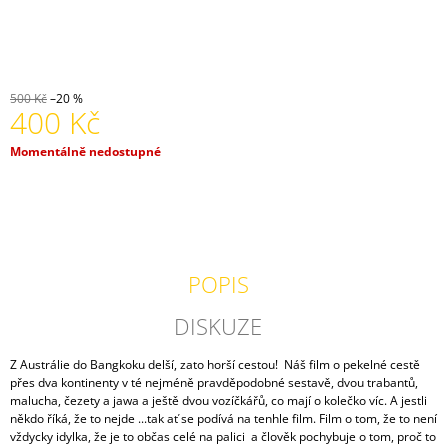
J
E
M
E
500 Kč
–20 %
DVD
400 Kč
TRABANTEM
Z
INDIE
Měrná
Momentálně nedostupné
AŽ
cena:
DOMŮ
-
SERIÁL
300
Kč
POPIS
DISKUZE
Z Austrálie do Bangkoku delší, zato horší cestou! Náš film o pekelné cestě
přes dva kontinenty v té nejméně pravděpodobné sestavě, dvou trabantů,
malucha, čezety a jawa a ještě dvou vozíčkářů, co mají o kolečko víc. A jestli
někdo říká, že to nejde ...tak ať se podívá na tenhle film. Film o tom, že to není
vždycky idylka, že je to občas celé na palici a člověk pochybuje o tom, proč to