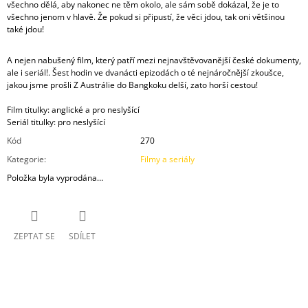
všechno dělá, aby nakonec ne těm okolo, ale sám sobě dokázal, že je to
všechno jenom v hlavě. Že pokud si připustí, že věci jdou, tak oni většinou
také jdou!
A nejen nabušený film, který patří mezi nejnavštěvovanější české dokumenty,
ale i seriál!. Šest hodin ve dvanácti epizodách o té nejnáročnější zkoušce,
jakou jsme prošli Z Austrálie do Bangkoku delší, zato horší cestou!
Film titulky: anglické a pro neslyšící
Seriál titulky: pro neslyšící
Kód
270
Kategorie
:
Filmy a seriály
Položka byla vyprodána…
ZEPTAT SE
SDÍLET