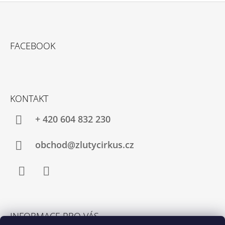
Z
Á
FACEBOOK
P
A
T
Í
KONTAKT
+ 420 604 832 230
obchod@zlutycirkus.cz
Facebook
Instagram
INFORMACE PRO VÁS