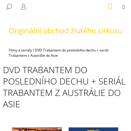
K
Přejít
NÁKUP
M
HLEDAT
na
KOŠÍK
O
PŘIHLÁŠENÍ
ZPĚT
ZPĚT
obsah
Š
Í
Originální obchod žlutého cirkusu
C
K
O
P
Domů
Filmy a seriály
/
DVD Trabantem do posledního dechu + seriál
O
Trabantem z Austrálie do Asie
T
DVD TRABANTEM DO
Ř
E
POSLEDNÍHO DECHU + SERIÁL
B
TRABANTEM Z AUSTRÁLIE DO
U
J
ASIE
E
T
E
N